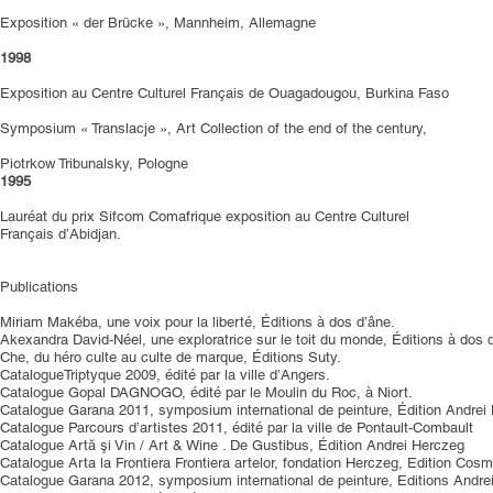
Exposition « der Brücke », Mannheim, Allemagne
1998
Exposition au Centre Culturel Français de Ouagadougou, Burkina Faso
Symposium « Translacje », Art Collection of the end of the century,
Piotrkow Tribunalsky, Pologne
1995
Lauréat du prix Sifcom Comafrique exposition au Centre Culturel
Français d’Abidjan.
Publications
Miriam Makéba, une voix pour la liberté, Éditions à dos d’âne.
Akexandra David-Néel, une exploratrice sur le toit du monde, Éditions à dos 
Che, du héro culte au culte de marque, Éditions Suty.
CatalogueTriptyque 2009, édité par la ville d’Angers.
Catalogue Gopal DAGNOGO, édité par le Moulin du Roc, à Niort.
Catalogue Garana 2011, symposium international de peinture, Édition Andrei
Catalogue Parcours d’artistes 2011, édité par la ville de Pontault-Combault
Catalogue Artă şi Vin / Art & Wine . De Gustibus, Édition Andrei Herczeg
Catalogue Arta la Frontiera Frontiera artelor, fondation Herczeg, Edition Cosm
Catalogue Garana 2012, symposium international de peinture, Editions Andre