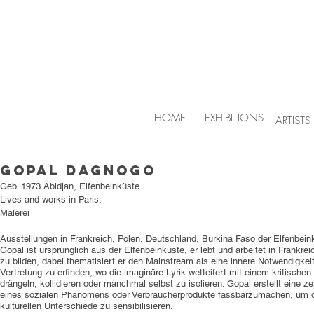
HOME
EXHIBITIONS
ARTISTS
Gopal Dagnogo
Geb. 1973 Abidjan, Elfenbeinküste
Lives and works in Paris.
Malerei
Ausstellungen in Frankreich, Polen, Deutschland, Burkina Faso der Elfenbei
Gopal ist ursprünglich aus der Elfenbeinküste, er lebt und arbeitet in Frank
zu bilden, dabei thematisiert er den Mainstream als eine innere Notwendigkei
Vertretung zu erfinden, wo die imaginäre Lyrik wetteifert mit einem kritische
drängeln, kollidieren oder manchmal selbst zu isolieren. Gopal erstellt eine
eines sozialen Phänomens oder Verbraucherprodukte fassbarzumachen, um di
kulturellen Unterschiede zu sensibilisieren.