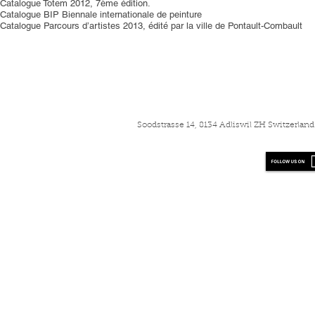
Catalogue Totem 2012, 7ème édition.
Catalogue BIP Biennale internationale de peinture
Catalogue Parcours d’artistes 2013, édité par la ville de Pontault-Combault
Soodstrasse 14, 8134 Adliswil ZH Switzerla