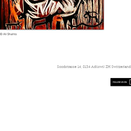
© Ali Shahto
Soodstrasse 14, 8134 Adliswil ZH Switzerla