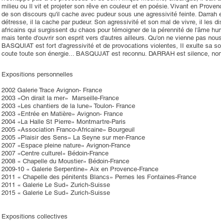
milieu ou Il vit et projeter son rêve en couleur et en poésie. Vivant en Provenc
de son discours qu'il cache avec pudeur sous une agressivité feinte. Darra
détresse, il la cache par pudeur. Son agressivité et son mal de vivre, il les
africains qui surgissent du chaos pour témoigner de la pérennité de l'âme hum
mais tente d'ouvrir son esprit vers d'autres ailleurs. Qu'on ne vienne pas 
BASQUIAT est fort d'agressivité et de provocations violentes, II exulte sa s
coute toute son énergie... BASQUJAT est reconnu. DARRAH est silence, non d
Expositions personnelles
2002 Galerie Trace Avignon- France
2003 «On dirait la mer» Marseille-France
2003 «Les chantiers de la lune» Toulon- France
2003 «Entrée en Matière» Avignon- France
2004 «La Halle St Pierre» Montmartre-Paris
2005 «Association Franco-Africaine» Bourgeuil
2005 «Plaisir des Sens» La Seyne sur mer-France
2007 «Espace pleine nature» Avignon-France
2007 «Centre culturel» Bédoin-France
2008 « Chapelle du Moustier» Bédoin-France
2009-10 « Galerie Serpentine» Aix en Provence-France
2011 « Chapelle des pénitents Blancs» Pernes les Fontaines-France
2011 « Galerie Le Sud» Zurich-Suisse
2015 « Galerie Le Sud» Zurich-Suisse
Expositions collectives