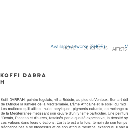
Available artworks (SHOP)
M
HOME
EXHIBITIONS
ARTISTS
KOFFI DARRA
H
Koffi DARRAH, peintre togolais, vit a Bédoin, au pied du Ventoux. Son art déb
de l'Afrique la lumière de la Méditerranée. L'âme Africaine et le soleil du midi
Les matières qu'il utilise : huile, acryliques, pigments naturels, se mélange 
de la Méditerranée métissant son œuvre d'un lyrisme particulier. Une peinture
"Derain, Picasso et d'autres, fascinés par la qualité expressive, la densité 
ces valeurs dans leurs créations. L'artiste est a la fois, témoin de son temp
n'échappe pas a ce processus et de son Afrique meurtrie, exsangue, il sait a l